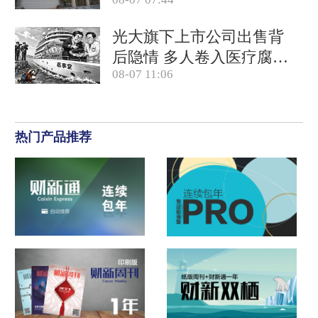
竞对拉开差距
光大旗下上市公司出售背
后隐情 多人卷入医疗腐败
08-07 11:06
案被查
热门产品推荐