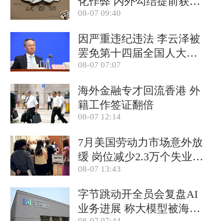
化作弊 内外勾结提前获取
08-07 09:40
试卷
因严重违纪违法 李云泽被
罢免第十四届全国人大代
08-07 07:07
表职务
海外金融专才回流香港 外
籍工作签证翻倍
08-07 12:14
7月美国劳动力市场意外放
缓 岗位减少2.3万个失业率
08-07 13:43
降至4.1%
字节跳动开全员会复盘AI
业务进展 称大模型被海外
08-07 07:44